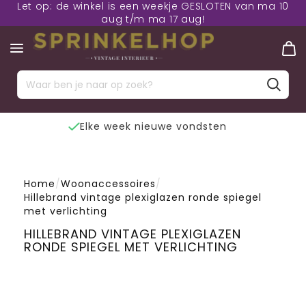
Let op: de winkel is een weekje GESLOTEN van ma 10
aug t/m ma 17 aug!
Elke week nieuwe vondsten
Home
/
Woonaccessoires
/
Hillebrand vintage plexiglazen ronde spiegel
met verlichting
HILLEBRAND VINTAGE PLEXIGLAZEN
RONDE SPIEGEL MET VERLICHTING