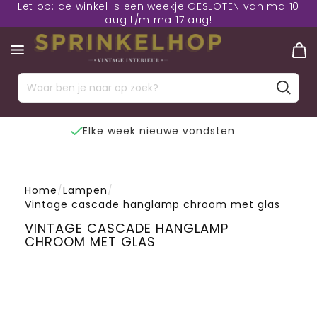
Let op: de winkel is een weekje GESLOTEN van ma 10
aug t/m ma 17 aug!
Elke week nieuwe vondsten
Home
/
Lampen
/
Vintage cascade hanglamp chroom met glas
VINTAGE CASCADE HANGLAMP
CHROOM MET GLAS