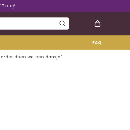
17 aug!
FAQ
e order doen we een dansje"