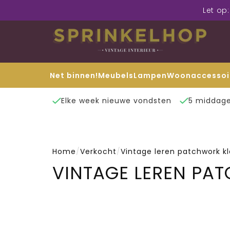
Let op
Net binnen!
Meubels
Lampen
Woonaccessoi
Elke week nieuwe vondsten
5 middage
Home
/
Verkocht
/
Vintage leren patchwork k
VINTAGE LEREN PA