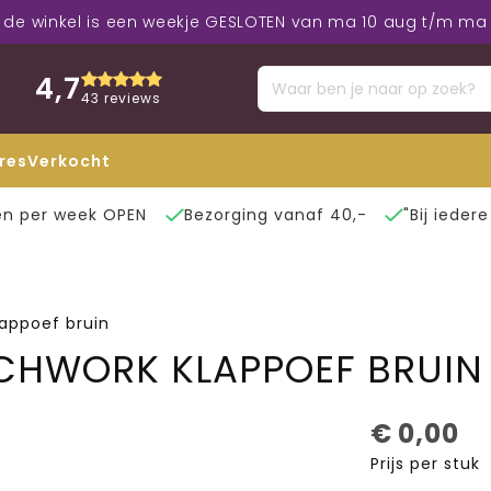
: de winkel is een weekje GESLOTEN van ma 10 aug t/m ma 
4,7
43 reviews
res
Verkocht
n per week OPEN
Bezorging vanaf 40,-
"Bij ieder
lappoef bruin
TCHWORK KLAPPOEF BRUIN
€
0,00
Prijs per stuk