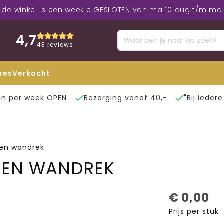
: de winkel is een weekje GESLOTEN van ma 10 aug t/m ma 
4,7
43 reviews
res
Verkocht
n per week OPEN
Bezorging vanaf 40,-
"Bij ieder
ten wandrek
TEN WANDREK
€
0,00
Prijs per stuk