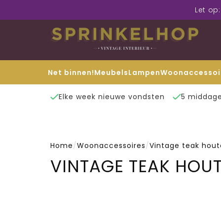
Let op
Net binnen!
Meubels
Lampen
Woonaccessoi
Elke week nieuwe vondsten
5 middage
Home
/
Woonaccessoires
/
Vintage teak hou
VINTAGE TEAK HOU