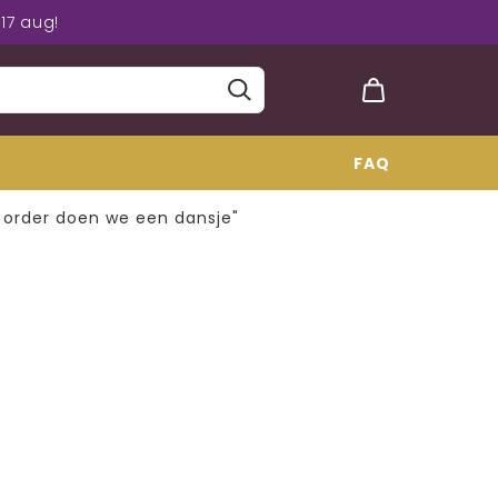
17 aug!
FAQ
e order doen we een dansje"